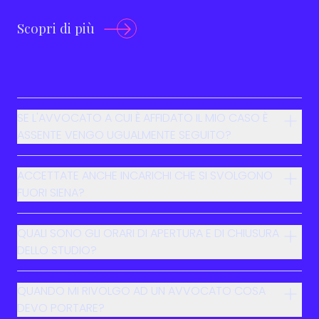
Scopri di più
SE L'AVVOCATO A CUI È AFFIDATO IL MIO CASO È
ASSENTE VENGO UGUALMENTE SEGUITO?
ACCETTATE ANCHE INCARICHI CHE SI SVOLGONO
FUORI SIENA?
QUALI SONO GLI ORARI DI APERTURA E DI CHIUSURA
DELLO STUDIO?
QUANDO MI RIVOLGO AD UN AVVOCATO COSA
DEVO PORTARE?