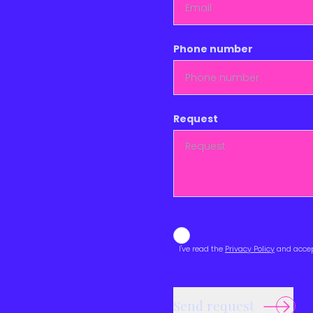
Phone number
Request
Data protection
I've read the
Privacy Policy
and accep
Send request