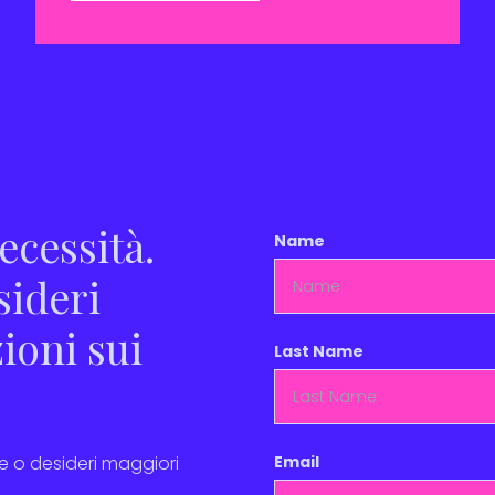
ecessità.
Name
ideri
ioni sui
Last Name
e o desideri maggiori
Email