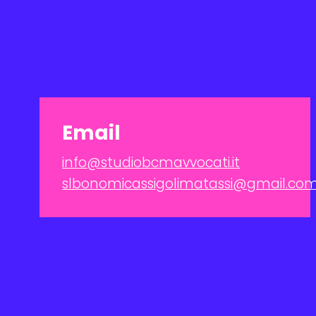
Email
info@studiobcmavvocati.it
slbonomicassigolimatassi@gmail.co