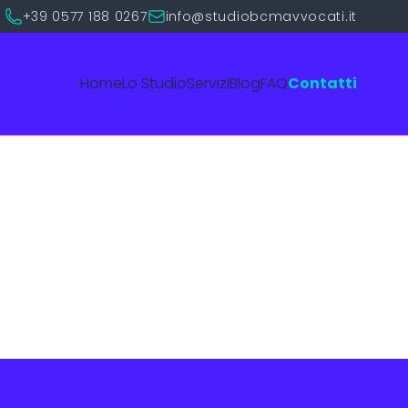
+39 0577 188 0267
info@studiobcmavvocati.it
Home
Lo Studio
Servizi
Blog
FAQ
Contatti