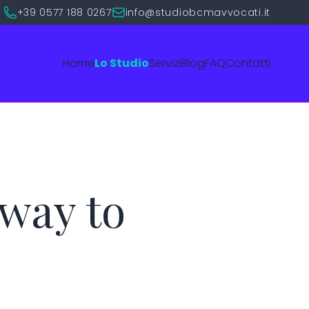
+39 0577 188 0267
info@studiobcmavvocati.it
Home
Lo Studio
Servizi
Blog
FAQ
Contatti
 way to