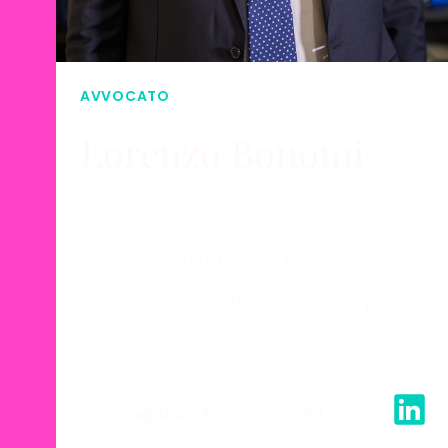
SCOPRI DI PIÙ
AVVOCATO
Lorenzo Bonomi
Avvocato dal 2014, si occupa di diritto
penale, agrario e civile, con esperienza in
successioni, contratti e contenzioso per
imprese e privati.
bonomi@studiobcmavvocati.it