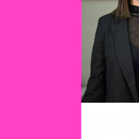
Sara Deonett
Segretaria e Accoglie