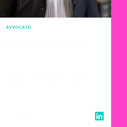
SCOPRI DI PIÙ
AVVOCATO
Chantal Matassi
Avvocato dal 2013, esperta in diritto di
famiglia e tributario, presta consulenza
legale a privati e imprese in ambito
contrattuale, stragiudiziale e giudiziale.
matassi@studiobcmavvocati.it