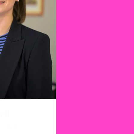
eli
 Clienti