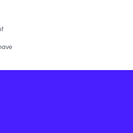
of
 have