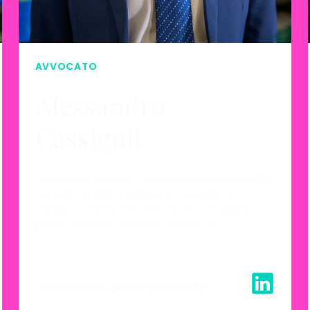
SCOPRI DI PIÙ
AVVOCATO
Alessandro
Cassigoli
Avvocato dal 2007 e cassazionista dal 2019,
esperto in diritto del lavoro, penale e
agrario, assiste enti e lavoratori pubblici e
privati anche in ambito sindacale.
cassigoli@studiobcmavvocati.it