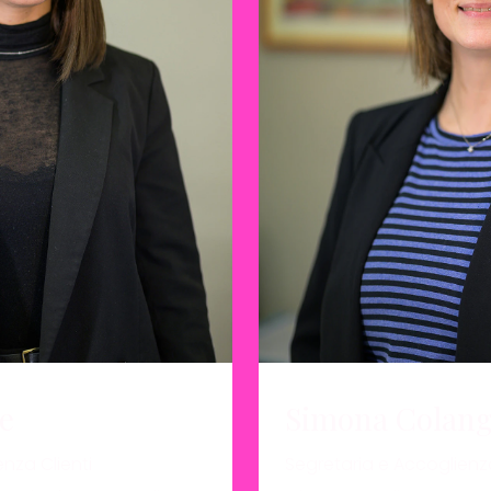
Simona Colang
e
Segretaria e Accoglienza
nza Clienti