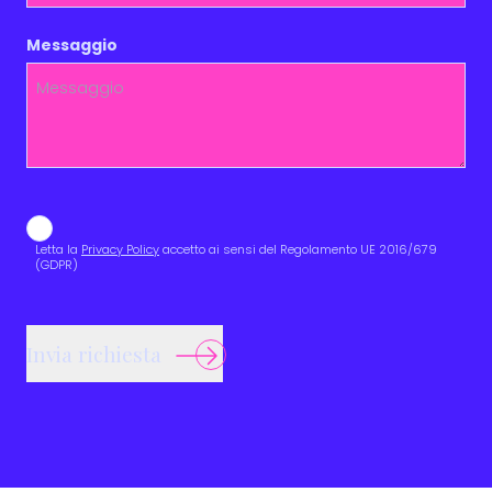
Messaggio
Protezione e gestione dati personali
Letta la
Privacy Policy
accetto ai sensi del Regolamento UE 2016/679
(GDPR)
Invia richiesta