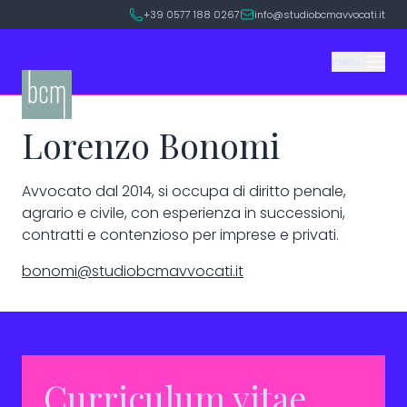
+39 0577 188 0267
info@studiobcmavvocati.it
menu
Lorenzo Bonomi
Home
Avvocato dal 2014, si occupa di diritto penale,
Lo Studio
agrario e civile, con esperienza in successioni,
contratti e contenzioso per imprese e privati.
Servizi
bonomi@studiobcmavvocati.it
Blog
FAQ
Curriculum vitae